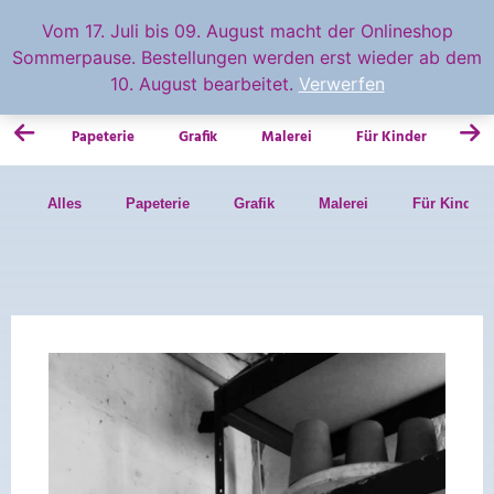
feingemacht
Vom 17. Juli bis 09. August macht der Onlineshop
Sommerpause. Bestellungen werden erst wieder ab dem
0.00
€
10. August bearbeitet.
Verwerfen
Papeterie
Grafik
Malerei
Für Kinder
Fot
Alles
Papeterie
Grafik
Malerei
Für Kinder