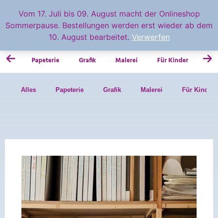
feingemacht
Vom 17. Juli bis 09. August macht der Onlineshop
Sommerpause. Bestellungen werden erst wieder ab dem
0.00
€
10. August bearbeitet.
Verwerfen
Papeterie
Grafik
Malerei
Für Kinder
Fot
Alles
Papeterie
Grafik
Malerei
Für Kinder